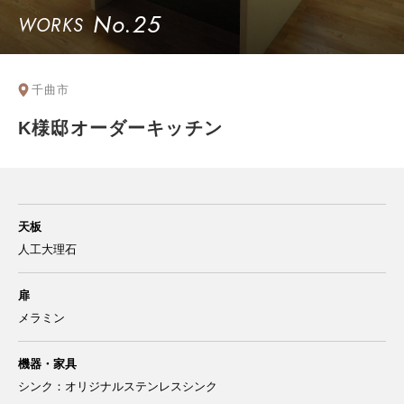
No.25
WORKS
千曲市
K様邸オーダーキッチン
天板
人工大理石
扉
メラミン
機器・家具
シンク：オリジナルステンレスシンク