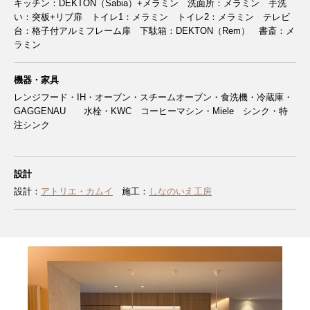
キッチン：DEKTON（Sabia）+メラミン 洗面所：メラミン 手洗
い：突板+リブ扉 トイレ1：メラミン トイレ2：メラミン テレビ
台：格子付アルミフレーム扉 下駄箱：DEKTON（Rem） 書斎：メ
ラミン
機器・家具
レンジフード・IH・オーブン・スチームオーブン・食洗機・冷蔵庫・
GAGGENAU 水栓・KWC コーヒーマシン・Miele シンク・特
注シンク
設計
設計：
アトリエ・カムイ
施工：
しなのいえ工房