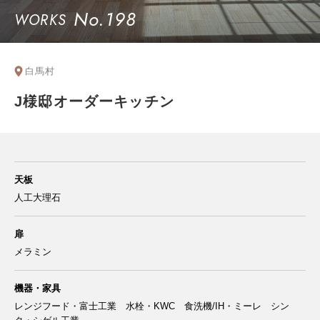
No.198
WORKS
白馬村
J様邸オーダーキッチン
天板
人工大理石
扉
メラミン
機器・家具
レンジフード・富士工業 水栓・KWC 食洗機/IH・ミーレ シン