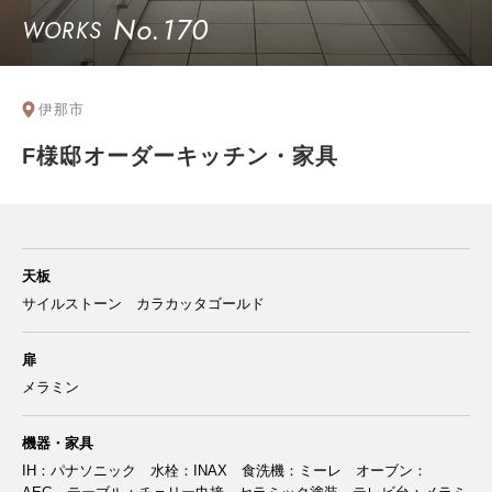
No.170
WORKS
伊那市
F様邸オーダーキッチン・家具
天板
サイルストーン カラカッタゴールド
扉
メラミン
機器・家具
IH：パナソニック 水栓：INAX 食洗機：ミーレ オーブン：