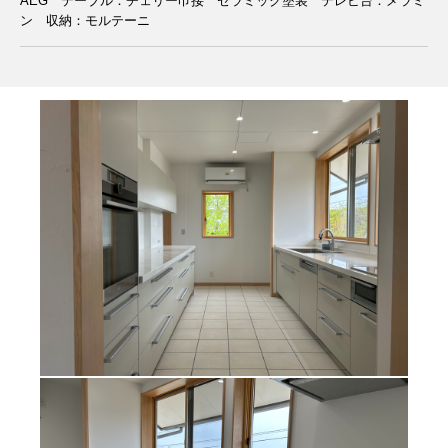
AEG テーブル：チェリー巾接 セラミック塗装 テレビ台：メラミ
ン 収納：モルテーニ